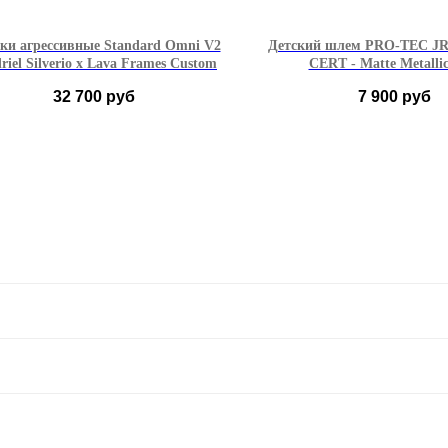
ки агрессивные Standard Omni V2
Детский шлем PRO-TEC JR 
riel Silverio x Lava Frames Custom
CERT - Matte Metallic
32 700
руб
7 900
руб
37-38
39-40
41-42
YS (47–51 см)
43-44
45-46
YM (52–56 см)