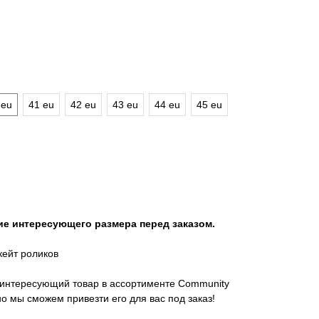
 eu
41 eu
42 eu
43 eu
44 eu
45 eu
ие интересующего размера перед заказом.
кейт роликов
интересующий товар в ассортименте Community
 мы сможем привезти его для вас под заказ!