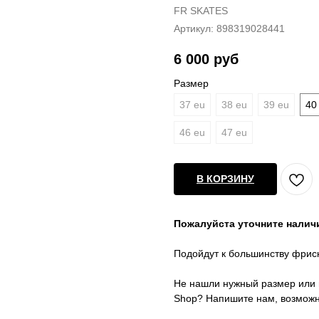
FR SKATES
Артикул:
898319028441
6 000
руб
Размер
37 eu
38 eu
39 eu
40
46 eu
47 eu
В КОРЗИНУ
Пожалуйста уточните налич
Подойдут к большинству фрис
Не нашли нужный размер или 
Shop? Напишите нам, возможно