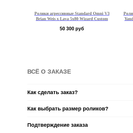
 Red
Ролики агрессивные Standard Omni V3
Роли
Brian Weis x Lava 5x80 Wizard Custom
Yand
50 300
руб
 мм)
39-40
41-42
43-44
45-46
ВСË О ЗАКАЗЕ
Как сделать заказ?
Как выбрать размер роликов?
Подтверждение заказа