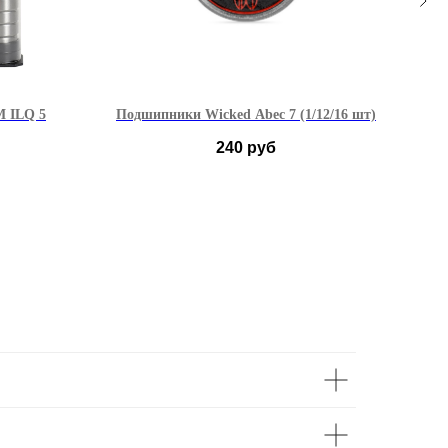
 ILQ 5
Подшипники Wicked Abec 7 (1/12/16 шт)
Под
240
руб
1 шт
12 шт
16 шт