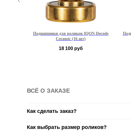
bec 9 (12
Подшипники для роликов IQON Decode
Под
Ceramic (16 шт)
18 100
руб
ВСË О ЗАКАЗЕ
Как сделать заказ?
Как выбрать размер роликов?