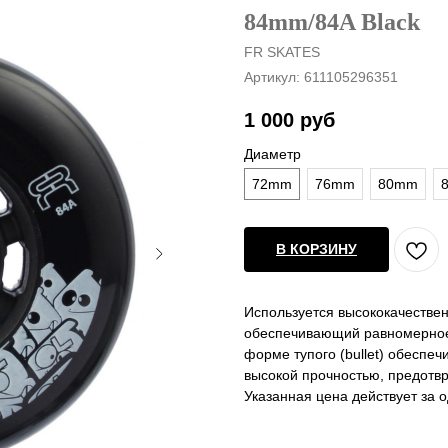
84mm/84A Black
FR SKATES
Артикул:
611105296351
1 000
руб
Диаметр
72mm
76mm
80mm
В КОРЗИНУ
Используется высококачестве
обеспечивающий равномерное 
форме тупого (bullet) обеспе
высокой прочностью, предотв
Указанная цена действует за о