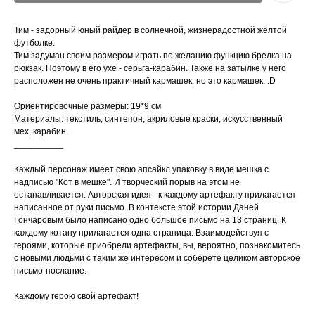
Тим - задорный юный райдер в солнечной, жизнерадостной жёлтой
футболке.
Тим задуман своим размером играть по желанию функцию брелка на
рюкзак. Поэтому в его ухе - серьга-карабин. Также на затылке у него
расположен не очень практичный кармашек, но это кармашек. :D
Ориентировочные размеры: 19*9 см
Материалы: текстиль, синтепон, акриловые краски, искусственный
мех, карабин.
__________
Каждый персонаж имеет свою апсайкл упаковку в виде мешка с
надписью "Кот в мешке". И творческий порыв на этом не
останавливается. Авторская идея - к каждому артефакту прилагается
написанное от руки письмо. В контексте этой истории Даней
Гончаровым было написано одно большое письмо на 13 страниц. К
каждому котану прилагается одна страница. Взаимодействуя с
героями, которые приобрели артефакты, вы, вероятно, познакомитесь
с новыми людьми с таким же интересом и соберёте целиком авторское
письмо-послание.
Каждому герою свой артефакт!