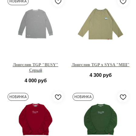
НОВИНКА
Лонгслив TGP "BUSY"
Лонгслив TGP x SYSA "МШ"
Серый
4 300
руб
4 000
руб
S
M
L
XS
S
M
L
НОВИНКА
НОВИНКА
XL