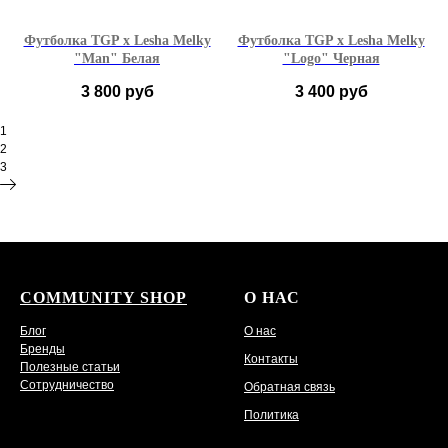
Футболка TGP x Lesha Melky
Футболка TGP x Lesha Melky
"Man" Белая
"Logo" Черная
3 800
руб
3 400
руб
1
XS
S
L
XL
XS
S
M
L
2
3
XL
COMMUNITY SHOP
О НАС
Блог
О нас
Бренды
Контакты
Полезные статьи
Сотрудничество
Обратная связь
Политика