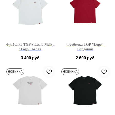
Футболка TGP x Lesha Melky
Футболка TGP "Logo"
"Logo" Белая
Бордовая
3 400
руб
2 600
руб
XS
S
M
L
XS
S
M
L
НОВИНКА
НОВИНКА
XL
XL