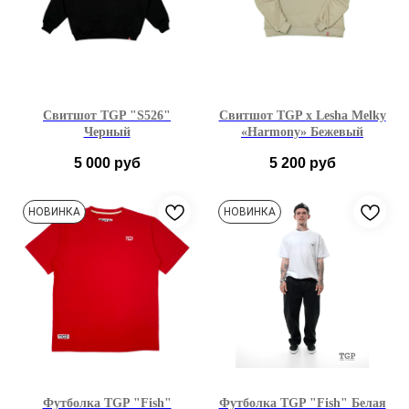
Свитшот TGP "S526"
Свитшот TGP x Lesha Melky
Черный
«Harmony» Бежевый
5 000
руб
5 200
руб
S
M
L
XL
M
L
XL
НОВИНКА
НОВИНКА
Футболка TGP "Fish"
Футболка TGP "Fish" Белая