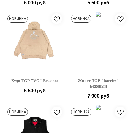
6 000
руб
5 500
руб
S
M
L
XL
S
M
L
XL
НОВИНКА
НОВИНКА
Худи TGP "VG" Бежевое
Жилет TGP "barrier"
Бежевый
5 500
руб
7 900
руб
S
M
L
XL
M
L
НОВИНКА
НОВИНКА