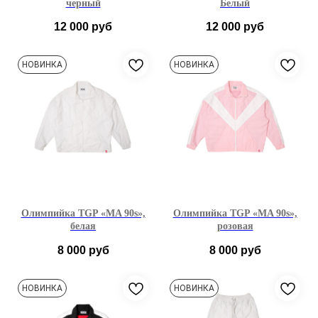
черный
Белый
12 000
руб
12 000
руб
S
M
L
S
M
L
НОВИНКА
НОВИНКА
Олимпийка TGP «MA 90s»,
Олимпийка TGP «MA 90s»,
белая
розовая
8 000
руб
8 000
руб
S
M
L
S
M
L
НОВИНКА
НОВИНКА