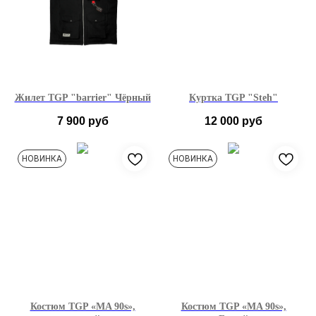
Жилет TGP "barrier" Чёрный
Куртка TGP "Steh"
7 900
руб
12 000
руб
M
L
S
M
L
НОВИНКА
НОВИНКА
Костюм TGP «MA 90s»,
Костюм TGP «MA 90s»,