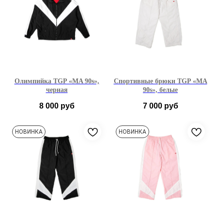
Олимпийка TGP «MA 90s»,
Спортивные брюки TGP «MA
черная
90s», белые
8 000
руб
7 000
руб
S
M
L
S
M
L
НОВИНКА
НОВИНКА