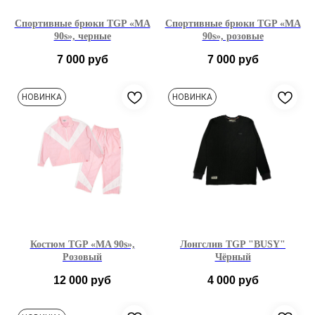
Спортивные брюки TGP «MA
Спортивные брюки TGP «MA
90s», черные
90s», розовые
7 000
руб
7 000
руб
S
M
L
S
M
L
НОВИНКА
НОВИНКА
Костюм TGP «MA 90s»,
Лонгслив TGP "BUSY"
Розовый
Чёрный
12 000
руб
4 000
руб
S
M
L
S
M
L