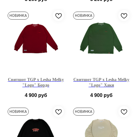
S
M
L
XL
S
M
L
XL
НОВИНКА
НОВИНКА
Свитшот TGP x Lesha Melky
Свитшот TGP x Lesha Melky
"Logo" Бордо
"Logo" Хаки
4 900
руб
4 900
руб
S
M
L
XL
S
M
L
XL
НОВИНКА
НОВИНКА