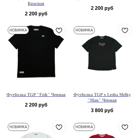
Красная
2 200
руб
2 200
руб
S
M
L
XL
S
M
L
XL
НОВИНКА
НОВИНКА
XXL
XXL
Футболка TGP "Fish" Черная
Футболка TGP x Lesha Melky
"Man" Черная
2 200
руб
3 800
руб
S
M
L
XL
XS
S
M
L
НОВИНКА
НОВИНКА
XXL
XL