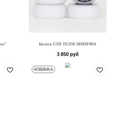
все"
Колеса USD TEAM 58MM/90A
3 850
руб
НОВИНКА