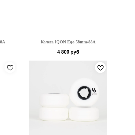
88A
Колеса IQON Eqo 58mm/88A
4 800
руб