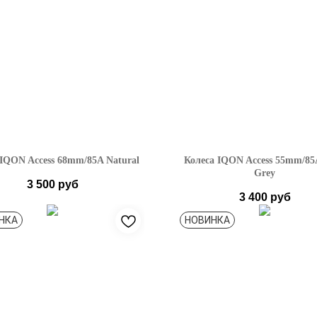
 IQON Access 68mm/85A Natural
Колеса IQON Access 55mm/85
Grey
3 500
руб
3 400
руб
НКА
НОВИНКА