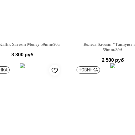
Kaltik Savosin Money 59mm/90a
Колеса Savosin "Танцуют 
59mm/89A
3 300
руб
2 500
руб
НКА
НОВИНКА