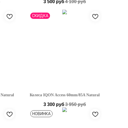
б
3 500
руб
4 100
руб
СКИДКА
Natural
Колеса IQON Access 60mm/85A Natural
3 300
руб
3 950
руб
НОВИНКА