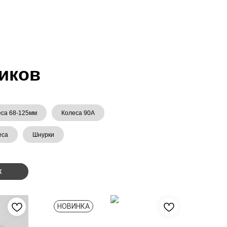
иков
еса 68-125мм
Колеса 90А
еса
Шнурки
К
НОВИНКА