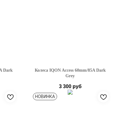
A Dark
Колеса IQON Access 60mm/85A Dark
Grey
3 300
руб
НОВИНКА