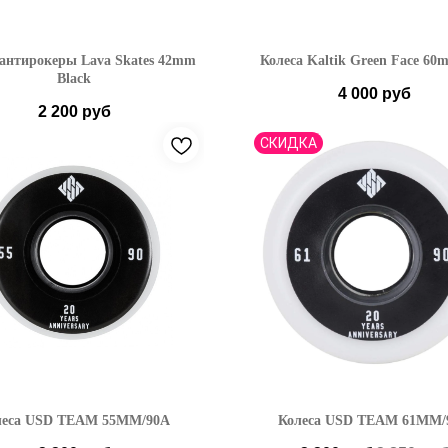
 антирокеры Lava Skates 42mm
Колеса Kaltik Green Face 60
Black
4 000
руб
2 200
руб
СКИДКА
леса USD TEAM 55MM/90A
Колеса USD TEAM 61MM/