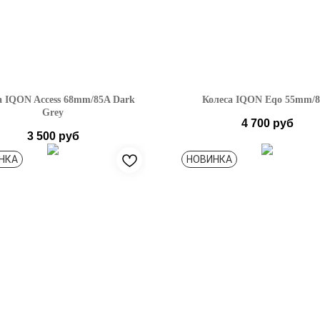
а IQON Access 68mm/85A Dark
Колеса IQON Eqo 55mm/
Grey
4 700
руб
3 500
руб
НКА
НОВИНКА