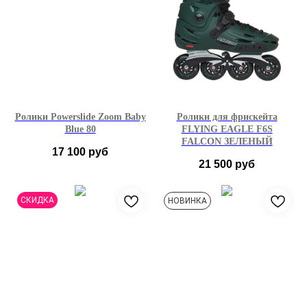
Ролики Powerslide Zoom Baby
Ролики для фрискейта
Blue 80
FLYING EAGLE F6S
FALCON ЗЕЛЕНЫЙ
17 100
руб
21 500
руб
37-38
39-40
41-42
36
37
38
45
СКИДКА
НОВИНКА
46