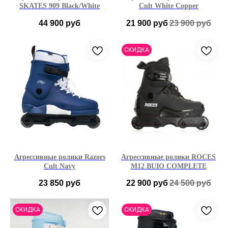
SKATES 909 Black/White
Cult White Copper
44 900
руб
21 900
руб
23 900
руб
S (40-41)
42
СКИДКА
Агрессивные ролики Razors
Агрессивные ролики ROCES
Cult Navy
M12 BUIO COMPLETE
23 850
руб
22 900
руб
24 500
руб
41
42
43
44
40
41
42
43
СКИДКА
СКИДКА
45
46
47
44
46
49