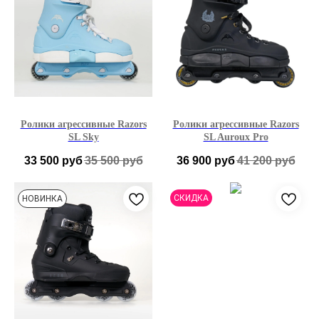
Ролики агрессивные Razors
Ролики агрессивные Razors
SL Sky
SL Auroux Pro
33 500
руб
35 500
руб
36 900
руб
41 200
руб
40
40,5
41
42
41
42
42,5
43
СКИДКА
НОВИНКА
42,5
43
44
45
44
46
47