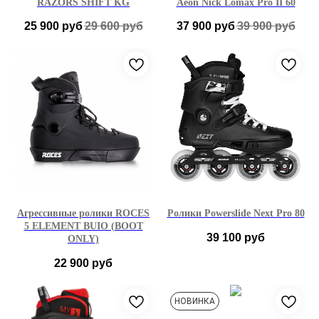
RAZORS SHIFT KG
Aeon Nick Lomax Pro II 60
25 900
руб
29 600
руб
37 900
руб
39 900
руб
41
42
43
39-40 EU
41-42 EU
43-44 EU
45-46 EU
Агрессивные ролики ROCES
Ролики Powerslide Next Pro 80
5 ELEMENT BUIO (BOOT
39 100
руб
ONLY)
22 900
руб
41
44
38-39 EU
40-41 EU
НОВИНКА
46-47 EU