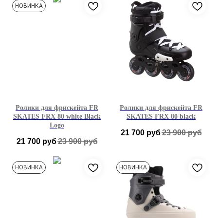
39-40
41-42
43-44
35
36
37
38
НОВИНКА
45-46
39
40
41
42
43
44
45
46
47
Ролики для фрискейта FR
Ролики для фрискейта FR
SKATES FRX 80 white Black
SKATES FRX 80 black
Logo
21 700
руб
23 900
руб
21 700
руб
23 900
руб
35
36
37
38
34
35
36
37
НОВИНКА
НОВИНКА
39
40
41
42
38
39
40
41
43
44
45
46
42
43
44
45
47
46
47