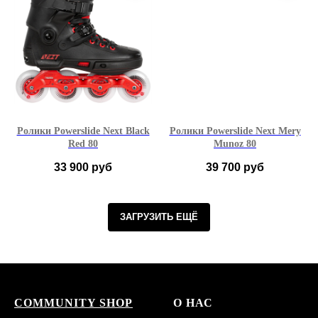
Ролики Powerslide Next Black
Ролики Powerslide Next Mery
Red 80
Munoz 80
33 900
руб
39 700
руб
36-37 EU
38-39 EU
36-37 EU
38-39 EU
ЗАГРУЗИТЬ ЕЩЁ
40-41 EU
42-43 EU
40-41 EU
42-43 EU
44-45 EU
46-47 EU
44-45 EU
46-47 EU
COMMUNITY SHOP
О НАС