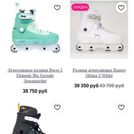
6,5 US
7 US
7,5 US
42
СКИДКА
8 US
8,5 US
9 US
9,5 US
10 US
10,5 US
11 US
11,5 US
12 US
Агрессивные ролики Roces 5
Ролики агрессивные Razors
Element Ilia Savosin
Shima 3 White
Aquamarine
39 350
руб
43 700
руб
38 750
руб
40
41
43
44
41
42
43
44
45