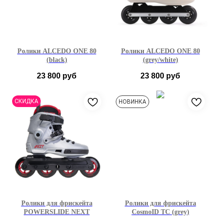
Ролики ALCEDO ONE 80
Ролики ALCEDO ONE 80
(black)
(grey/white)
23 800
руб
23 800
руб
35-36
37-38
39-40
35-36
37-38
39-40
СКИДКА
НОВИНКА
41-42
43-44
41-42
43-44
Ролики для фрискейта
Ролики для фрискейта
POWERSLIDE NEXT
CosmoID TC (grey)