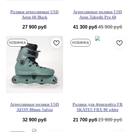
Ролики агрессивные USD
Агрессивные ролики USD
Aeon 60 Black
Aeon Takeshi Pro 68
27 900
руб
41 300
руб
45 900
руб
36-38 EU
39-40 EU
39-40 EU
43-44 EU
НОВИНКА
НОВИНКА
41-42 EU
43-44 EU
45-46 EU
45-46 EU
Агрессивные ролики USD
Ролики для фрискейта FR
AEON 80mm Salvia
SKATES FRX 80 white
32 900
руб
21 700
руб
23 900
руб