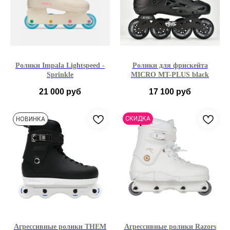
Ролики Impala Lightspeed -
Ролики для фрискейта
Sprinkle
MICRO MT-PLUS black
21 000
руб
17 100
руб
36 под заказ
36
37
38
39
СКИДКА
НОВИНКА
37 под заказ
40
41
42
43
38 под заказ
44
45
46
47
39 в наличии
40 под заказ
Агрессивные ролики THEM
Агрессивные ролики Razors