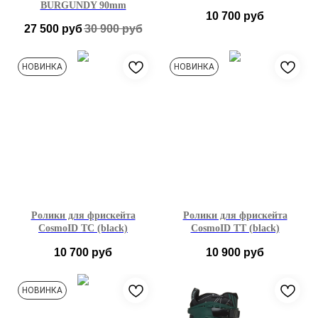
BURGUNDY 90mm
10 700
руб
27 500
руб
30 900
руб
38-39 EU (242-248 см)
37-38
39-40
41-42
НОВИНКА
НОВИНКА
Ролики для фрискейта
Ролики для фрискейта
CosmoID TC (black)
CosmoID TT (black)
10 700
руб
10 900
руб
39-40
41-42
43-44
37-38
39-40
41-42
НОВИНКА
43-44
44-45
46-47