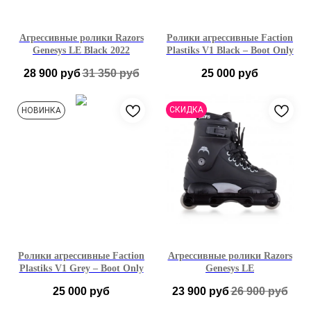
Агрессивные ролики Razors
Ролики агрессивные Faction
Genesys LE Black 2022
Plastiks V1 Black – Boot Only
28 900
руб
31 350
руб
25 000
руб
39
40
41
42
6,5 US
7 US
7,5 US
СКИДКА
НОВИНКА
43
44
8 US
8,5 US
9,5 US
10 US
10,5 US
11 US
11,5 US
12 US
Ролики агрессивные Faction
Агрессивные ролики Razors
Plastiks V1 Grey – Boot Only
Genesys LE
25 000
руб
23 900
руб
26 900
руб