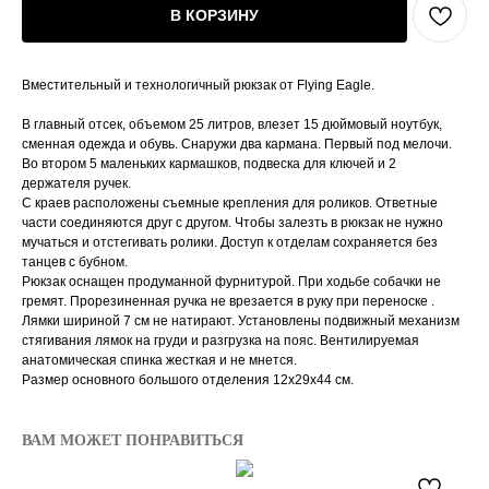
В КОРЗИНУ
Вместительный и технологичный рюкзак от Flying Eagle.
В главный отсек, объемом 25 литров, влезет 15 дюймовый ноутбук,
сменная одежда и обувь. Снаружи два кармана. Первый под мелочи.
Во втором 5 маленьких кармашков, подвеска для ключей и 2
держателя ручек.
С краев расположены съемные крепления для роликов. Ответные
части соединяются друг с другом. Чтобы залезть в рюкзак не нужно
мучаться и отстегивать ролики. Доступ к отделам сохраняется без
танцев с бубном.
Рюкзак оснащен продуманной фурнитурой. При ходьбе собачки не
гремят. Прорезиненная ручка не врезается в руку при переноске .
Лямки шириной 7 см не натирают. Установлены подвижный механизм
стягивания лямок на груди и разгрузка на пояс. Вентилируемая
анатомическая спинка жесткая и не мнется.
Размер основного большого отделения 12х29х44 см.
ВАМ МОЖЕТ ПОНРАВИТЬСЯ