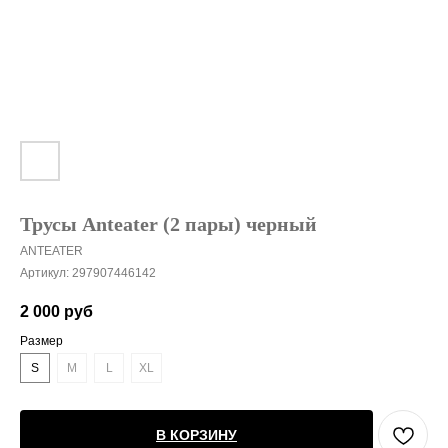
Трусы Anteater (2 пары) черный
ANTEATER
Артикул:
297907446142
2 000
руб
Размер
S
M
L
XL
В КОРЗИНУ