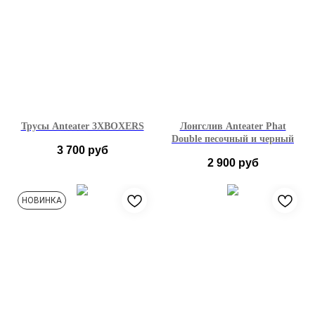
46EU
Трусы Anteater 3ХBOXERS
Лонгслив Anteater Phat
Double песочный и черный
3 700
руб
2 900
руб
S
M
L
XL
XS
S
M
L
НОВИНКА
XL
XXL