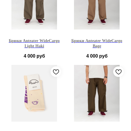
Брюки Anteater WideCargo
Брюки Anteater WideCargo
Light Haki
Bage
4 000
руб
4 000
руб
S
M
L
XL
S
M
L
XL