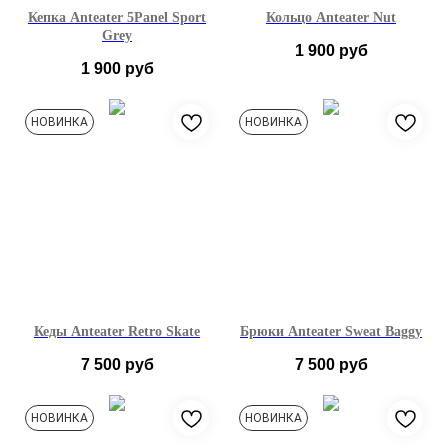
Кепка Anteater 5Panel Sport
Кольцо Anteater Nut
Grey
1 900
руб
1 900
руб
НОВИНКА
НОВИНКА
Кеды Anteater Retro Skate
Брюки Anteater Sweat Baggy
7 500
руб
7 500
руб
40EU
41EU
42EU
S
M
L
XL
НОВИНКА
НОВИНКА
43EU
44EU
45EU