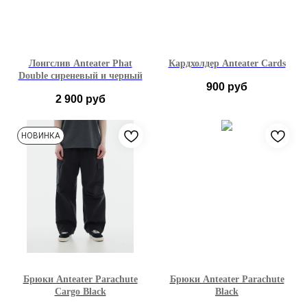
Лонгслив Anteater Phat
Кардхолдер Anteater Cards
Double сиреневый и черный
900
руб
2 900
руб
XS
S
M
L
НОВИНКА
XL
XXL
Брюки Anteater Parachute
Брюки Anteater Parachute
Cargo Black
Black