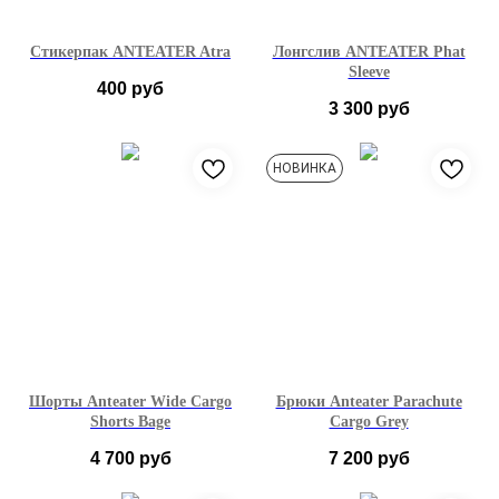
Стикерпак ANTEATER Atra
Лонгслив ANTEATER Phat
Sleeve
400
руб
3 300
руб
XS
S
M
L
НОВИНКА
XL
XXL
Шорты Anteater Wide Cargo
Брюки Anteater Parachute
Shorts Bage
Cargo Grey
4 700
руб
7 200
руб