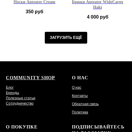
Носки Anteater Cream
Брюки Anteater WideCargo
Haki
350
руб
4 000
руб
M – (38-41)
L – (42-45)
S
M
L
XL
ЗАГРУЗИТЬ ЕЩЁ
COMMUNITY SHOP
О НАС
Блог
О нас
Бренды
Контакты
Полезные статьи
Сотрудничество
Обратная связь
Политика
О ПОКУПКЕ
ПОДПИСЫВАЙТЕСЬ