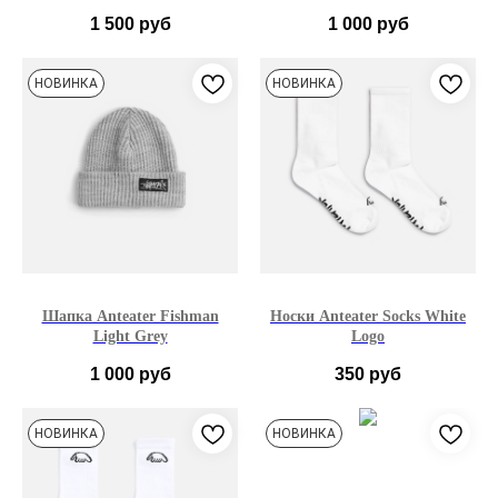
1 500
руб
1 000
руб
НОВИНКА
НОВИНКА
Шапка Anteater Fishman
Носки Anteater Socks White
Light Grey
Logo
1 000
руб
350
руб
M - 38-41
L – 42-45
НОВИНКА
НОВИНКА