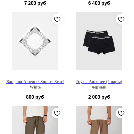
7 200
руб
6 400
руб
S
M
L
XL
S
M
L
XL
Бандана Anteater Square Scarf
Трусы Anteater (2 пары)
White
черный
800
руб
2 000
руб
S
M
L
XL