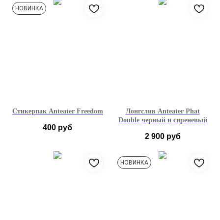
S
M
L
S
M
L
XL
НОВИНКА
Стикерпак Anteater Freedom
Лонгслив Anteater Phat
Double черный и сиреневый
400
руб
2 900
руб
XS
S
M
L
НОВИНКА
XL
XXL