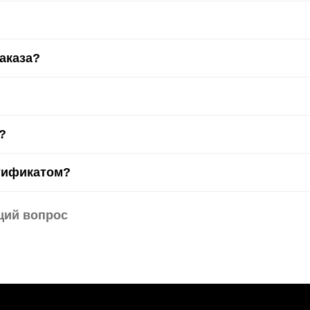
заказа?
?
тификатом?
щий вопрос