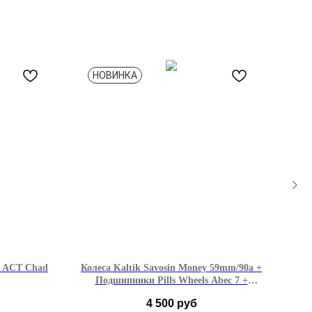
НОВИНКА
Н
 ACT Chad
Колеса Kaltik Savosin Money 59mm/90a +
Фи
Подшипники Pills Wheels Abec 7 +
Втулки Pills Wheels
4 500
руб