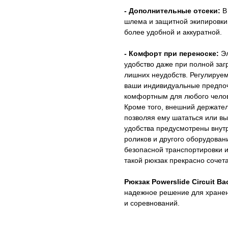
- Дополнительные отсеки:
В 
шлема и защитной экипировки
более удобной и аккуратной.
- Комфорт при переноске:
Э
удобство даже при полной загр
лишних неудобств. Регулируем
ваши индивидуальные предпочт
комфортным для любого челов
Кроме того, внешний держате
позволяя ему шататься или вы
удобства предусмотрены внут
роликов и другого оборудован
безопасной транспортировки 
такой рюкзак прекрасно сочет
Рюкзак Powerslide Circuit Ba
надежное решение для хранен
и соревнований.