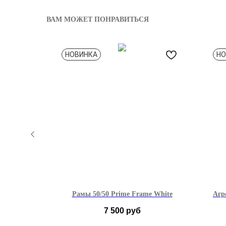
ВАМ МОЖЕТ ПОНРАВИТЬСЯ
НОВИНКА
НО
ite
Рамы 50/50 Prime Frame White
Агр
7 500
руб