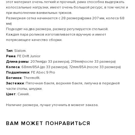
этот материал очень легкий и прочный, рама способна выдержать
колоссальные нагрузки, имеет очень большой ресурс, в том числе и
при выполнении ванвильных трюков.
Размерная сетка начинается с 28 размера(рама 207 мм, колеса 68
мм)
Подходят на два размера, размер регулируется стелькой.
Каждая пара роликов изготавливается вручную и имеет
потрясающее качество сборки.
Тип
: Slalom.
Рама
: FE Drift Junior
Длина рамы
: 207mm(до 33 размера), 219mm(после 33 размера)
Колеса
: 68mm/85А (до 33 размера), 72mm/85А (после 33 размера)
Подшипники
: FE Abec 9 Pro
Ботинок
: Thermofit.
Застежки
: Пяточная бакля, верхняя бакля, липучка в передней
части стопы, шнурки.
Цвет
: Синий.
Наличие размера, лучше уточнить в момент заказа.
ВАМ МОЖЕТ ПОНРАВИТЬСЯ