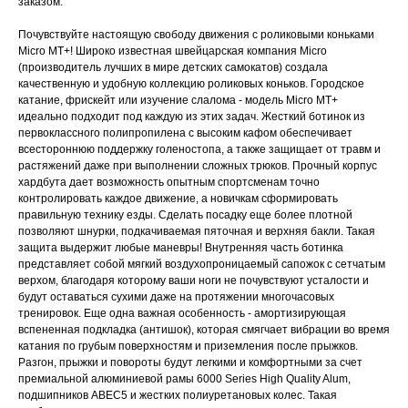
заказом.
Почувствуйте настоящую свободу движения с роликовыми коньками
Micro MT+! Широко известная швейцарская компания Micro
(производитель лучших в мире детских самокатов) создала
качественную и удобную коллекцию роликовых коньков. Городское
катание, фрискейт или изучение слалома - модель Micro MT+
идеально подходит под каждую из этих задач. Жесткий ботинок из
первоклассного полипропилена с высоким кафом обеспечивает
всестороннюю поддержку голеностопа, а также защищает от травм и
растяжений даже при выполнении сложных трюков. Прочный корпус
хардбута дает возможность опытным спортсменам точно
контролировать каждое движение, а новичкам сформировать
правильную технику езды. Сделать посадку еще более плотной
позволяют шнурки, подкачиваемая пяточная и верхняя бакли. Такая
защита выдержит любые маневры! Внутренняя часть ботинка
представляет собой мягкий воздухопроницаемый сапожок с сетчатым
верхом, благодаря которому ваши ноги не почувствуют усталости и
будут оставаться сухими даже на протяжении многочасовых
тренировок. Еще одна важная особенность - амортизирующая
вспененная подкладка (антишок), которая смягчает вибрации во время
катания по грубым поверхностям и приземления после прыжков.
Разгон, прыжки и повороты будут легкими и комфортными за счет
премиальной алюминиевой рамы 6000 Series High Quality Alum,
подшипников ABEC5 и жестких полиуретановых колес. Такая