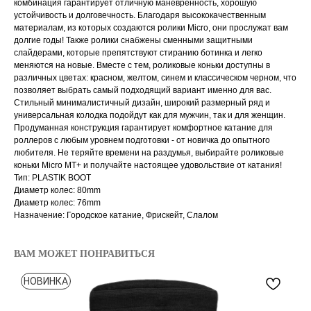
комбинация гарантирует отличную маневренность, хорошую
устойчивость и долговечность. Благодаря высококачественным
материалам, из которых создаются ролики Micro, они прослужат вам
долгие годы! Также ролики снабжены сменными защитными
слайдерами, которые препятствуют стиранию ботинка и легко
меняются на новые. Вместе с тем, роликовые коньки доступны в
различных цветах: красном, желтом, синем и классическом черном, что
позволяет выбрать самый подходящий вариант именно для вас.
Стильный минималистичный дизайн, широкий размерный ряд и
универсальная колодка подойдут как для мужчин, так и для женщин.
Продуманная конструкция гарантирует комфортное катание для
роллеров с любым уровнем подготовки - от новичка до опытного
любителя. Не теряйте времени на раздумья, выбирайте роликовые
коньки Micro MT+ и получайте настоящее удовольствие от катания!
Тип: PLASTIK BOOT
Диаметр колес: 80mm
Диаметр колес: 76mm
Назначение: Городское катание, Фрискейт, Слалом
ВАМ МОЖЕТ ПОНРАВИТЬСЯ
НОВИНКА