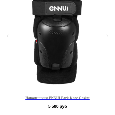
Наколенники ENNUI Park Knee Gasket
К
5 500
руб