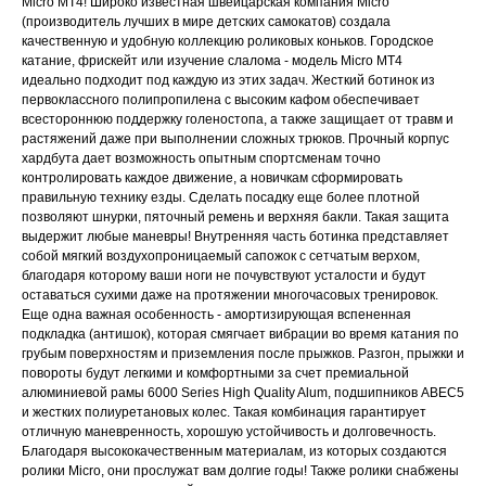
Micro MT4! Широко известная швейцарская компания Micro
(производитель лучших в мире детских самокатов) создала
качественную и удобную коллекцию роликовых коньков. Городское
катание, фрискейт или изучение слалома - модель Micro MT4
идеально подходит под каждую из этих задач. Жесткий ботинок из
первоклассного полипропилена с высоким кафом обеспечивает
всестороннюю поддержку голеностопа, а также защищает от травм и
растяжений даже при выполнении сложных трюков. Прочный корпус
хардбута дает возможность опытным спортсменам точно
контролировать каждое движение, а новичкам сформировать
правильную технику езды. Сделать посадку еще более плотной
позволяют шнурки, пяточный ремень и верхняя бакли. Такая защита
выдержит любые маневры! Внутренняя часть ботинка представляет
собой мягкий воздухопроницаемый сапожок с сетчатым верхом,
благодаря которому ваши ноги не почувствуют усталости и будут
оставаться сухими даже на протяжении многочасовых тренировок.
Еще одна важная особенность - амортизирующая вспененная
подкладка (антишок), которая смягчает вибрации во время катания по
грубым поверхностям и приземления после прыжков. Разгон, прыжки и
повороты будут легкими и комфортными за счет премиальной
алюминиевой рамы 6000 Series High Quality Alum, подшипников ABEC5
и жестких полиуретановых колес. Такая комбинация гарантирует
отличную маневренность, хорошую устойчивость и долговечность.
Благодаря высококачественным материалам, из которых создаются
ролики Micro, они прослужат вам долгие годы! Также ролики снабжены