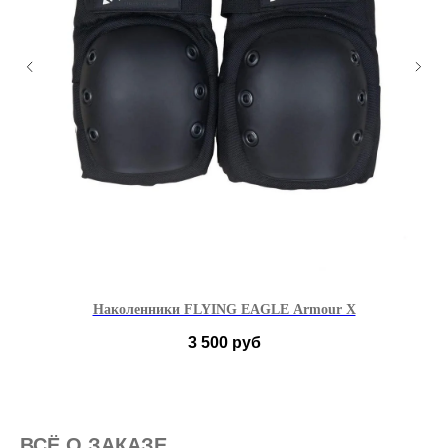
Наколенники FLYING EAGLE Armour X
3 500
руб
S
M
L
XL
ВСË О ЗАКАЗЕ