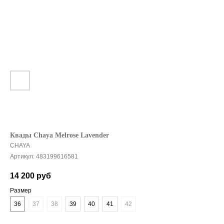
Квады Chaya Melrose Lavender
CHAYA
Артикул:
483199616581
14 200
руб
Размер
36
37
38
39
40
41
42