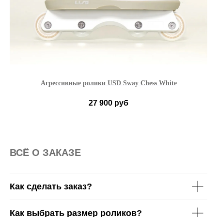
Агрессивные ролики USD Sway Chess White
Р
Ан
27 900
руб
37-38 EU
39-40 EU
41-42 EU
42,5-43 EU
44-45 EU
46-47 EU
ВСË О ЗАКАЗЕ
Как сделать заказ?
Как выбрать размер роликов?