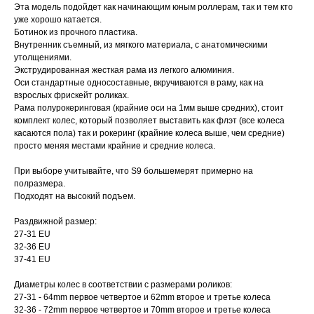
Эта модель подойдет как начинающим юным роллерам, так и тем кто
уже хорошо катается.
Ботинок из прочного пластика.
Внутренник съемный, из мягкого материала, с анатомическими
утолщениями.
Экструдированная жесткая рама из легкого алюминия.
Оси стандартные односоставные, вкручиваются в раму, как на
взрослых фрискейт роликах.
Рама полурокеринговая (крайние оси на 1мм выше средних), стоит
комплект колес, который позволяет выставить как флэт (все колеса
касаются пола) так и рокеринг (крайние колеса выше, чем средние)
просто меняя местами крайние и средние колеса.
При выборе учитывайте, что S9 большемерят примерно на
полразмера.
Подходят на высокий подъем.
Раздвижной размер:
27-31 EU
32-36 EU
37-41 EU
Диаметры колес в соответствии с размерами роликов:
27-31 - 64mm первое четвертое и 62mm второе и третье колеса
32-36 - 72mm первое четвертое и 70mm второе и третье колеса