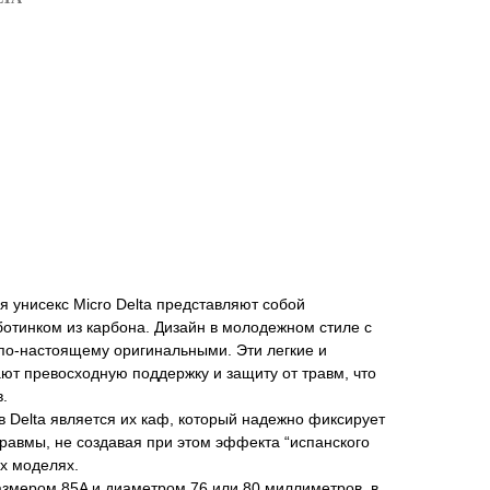
я унисекс Micro Delta представляют собой
отинком из карбона. Дизайн в молодежном стиле с
 по-настоящему оригинальными. Эти легкие и
ют превосходную поддержку и защиту от травм, что
.
 Delta является их каф, который надежно фиксирует
равмы, не создавая при этом эффекта “испанского
их моделях.
азмером 85A и диаметром 76 или 80 миллиметров, в