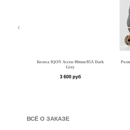
AEON TEAM
Колеса IQON Access 80mm/85A Dark
Роли
Grey
3 600
руб
 EU
 EU
ВСË О ЗАКАЗЕ