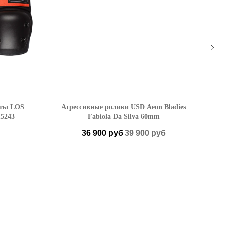
иты LOS
Агрессивные ролики USD Aeon Bladies
5243
Fabiola Da Silva 60mm
36 900
руб
39 900
руб
36-38 EU
39-40 EU
41-42 EU
43-44 EU
45-46 EU