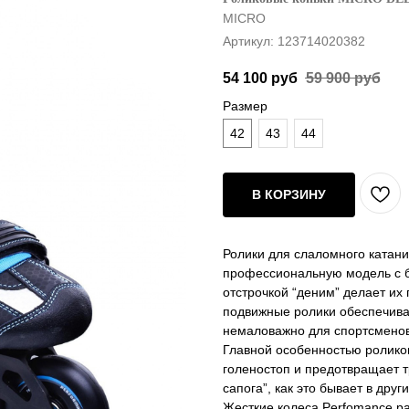
MICRO
Артикул:
123714020382
54 100
руб
59 900
руб
Размер
42
43
44
В КОРЗИНУ
Ролики для слаломного катани
профессиональную модель с б
отстрочкой “деним” делает их
подвижные ролики обеспечива
немаловажно для спортсменов
Главной особенностью роликов
голеностоп и предотвращает т
сапога”, как это бывает в друг
Жесткие колеса Perfomance р