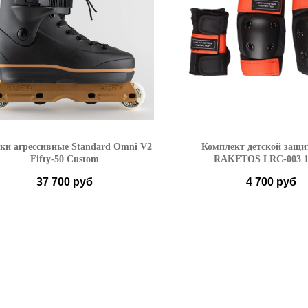
ки агрессивные Standard Omni V2
Комплект детской защ
Fifty-50 Custom
RAKETOS LRC-003 1
37 700
руб
4 700
руб
37-38
39-40
41-42
S
43-44
45-46