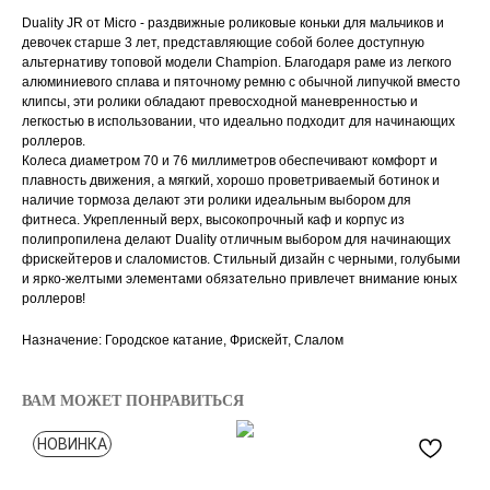
Duality JR от Micro - раздвижные роликовые коньки для мальчиков и
девочек старше 3 лет, представляющие собой более доступную
альтернативу топовой модели Champion. Благодаря раме из легкого
алюминиевого сплава и пяточному ремню с обычной липучкой вместо
клипсы, эти ролики обладают превосходной маневренностью и
легкостью в использовании, что идеально подходит для начинающих
роллеров.
Колеса диаметром 70 и 76 миллиметров обеспечивают комфорт и
плавность движения, а мягкий, хорошо проветриваемый ботинок и
наличие тормоза делают эти ролики идеальным выбором для
фитнеса. Укрепленный верх, высокопрочный каф и корпус из
полипропилена делают Duality отличным выбором для начинающих
фрискейтеров и слаломистов. Стильный дизайн с черными, голубыми
и ярко-желтыми элементами обязательно привлечет внимание юных
роллеров!
Назначение: Городское катание, Фрискейт, Слалом
ВАМ МОЖЕТ ПОНРАВИТЬСЯ
НОВИНКА