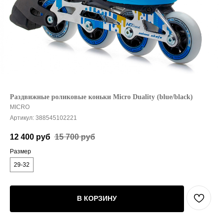
Раздвижные роликовые коньки Micro Duality (blue/black)
MICRO
Артикул:
388545102221
12 400
руб
15 700
руб
Размер
29-32
В КОРЗИНУ