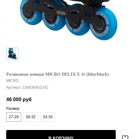
Роликовые коньки MICRO DELTA X Jr (blue/black)
MICRO
Артикул:
158836402242
46 000
руб
Размер
27-29
30-32
33-35
В КОРЗИНУ