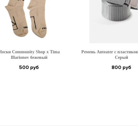
Носки Community Shop x Tima
Ремень Anteater с пластико
Illarionov бежевый
Серый
500
800
руб
руб
37-42
42-46