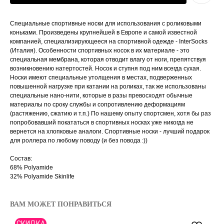
Специальные спортивные носки для использования с роликовыми
коньками. Произведены крупнейшей в Европе и самой известной
компанией, специализирующееся на спортивной одежде - InterSocks
(Италия). Особенности спортивных носок в их материале - это
специальная мембрана, которая отводит влагу от ноги, препятствуя
возникновению натертостей. Носок и ступня под ним всегда сухая.
Носки имеют специальные утолщения в местах, подверженных
повышенной нагрузке при катании на роликах, так же использованы
специальные нано-нити, которые в разы превосходят обычные
материалы по сроку службы и сопротивлению деформациям
(растяжению, сжатию и т.п.) По нашему опыту спортсмен, хотя бы раз
попробовавший покататься в спортивных носках уже никогда не
вернется на хлопковые аналоги. Спортивные носки - лучший подарок
для роллера по любому поводу (и без повода :))
Состав:
68% Polyamide
32% Polyamide Skinlife
ВАМ МОЖЕТ ПОНРАВИТЬСЯ
СКИДКА