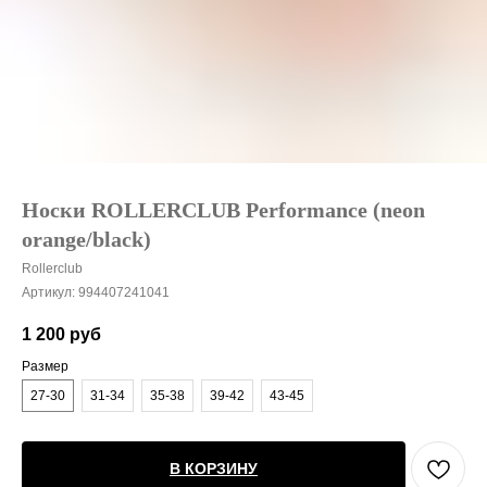
Носки ROLLERCLUB Performance (neon
orange/black)
Rollerclub
Артикул:
994407241041
1 200
руб
Размер
27-30
31-34
35-38
39-42
43-45
В КОРЗИНУ