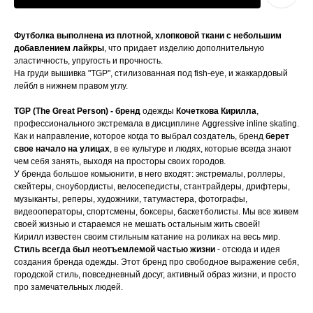
Футболка выполнена из плотной, хлопковой ткани с небольшим
добавлением лайкры
, что придает изделию дополнительную
эластичность, упругость и прочность.
На груди вышивка "TGP", стилизованная под fish-eye, и жаккардовый
лейбл в нижнем правом углу.
TGP (The Great Person) - бренд
одежды
Кочеткова Кирилла
,
профессионального экстремала в дисциплине Aggressive inline skating.
Как и направление, которое когда то выбрал создатель, бренд
берет
свое начало на улицах
, в ее культуре и людях, которые всегда знают
чем себя занять, выходя на просторы своих городов.
У бренда большое комьюнити, в него входят: экстремалы, роллеры,
скейтеры, сноубордисты, велосепедисты, стантрайдеры, дрифтеры,
музыканты, реперы, художники, татумастера, фотографы,
видеооператоры, спортсмены, боксеры, баскетболисты. Мы все живем
своей жизнью и стараемся не мешать остальным жить своей!
Кирилл известен своим стильным катание на роликах на весь мир.
Стиль всегда был неотъемлемой частью жизни
- отсюда и идея
создания бренда одежды. Этот бренд про свободное выражение себя,
городской стиль, повседневный досуг, активный образ жизни, и просто
про замечательных людей.