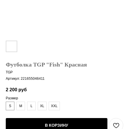
Футболка TGP "Fish" Красная
TGP
Артикул:
221655046411
2 200
руб
Размер
S
M
L
XL
XXL
В КОРЗИНУ