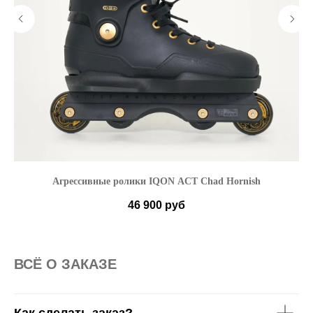
Агрессивные ролики IQON ACT Chad Hornish
А
46 900
руб
38-39
40-41
42-43
44-45
46-47
ВСË О ЗАКАЗЕ
Как сделать заказ?