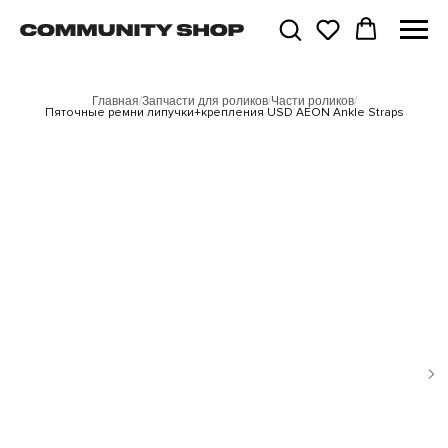
Главная
/
Запчасти для роликов
/
Части роликов
/
Пяточные ремни липучки+крепления USD AEON Ankle Straps