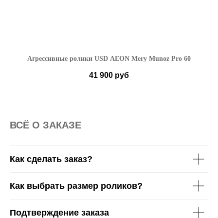
Агрессивные ролики USD AEON Mery Munoz Pro 60
Ро
41 900
руб
39-40
ВСË О ЗАКАЗЕ
Как сделать заказ?
Как выбрать размер роликов?
Подтверждение заказа