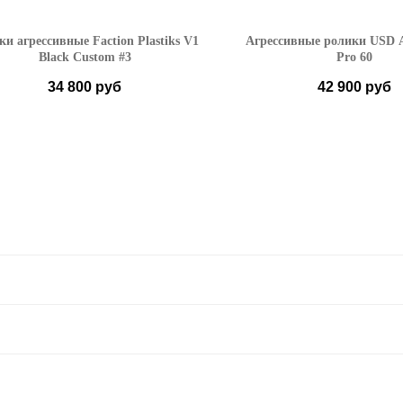
ки агрессивные Faction Plastiks V1
Агрессивные ролики USD A
Black Custom #3
Pro 60
34 800
руб
42 900
руб
7 US
7,5 US
8 US
36-38 EU
39-40
9,5 US
10 US
41-42 EU
43-44
45-46 EU