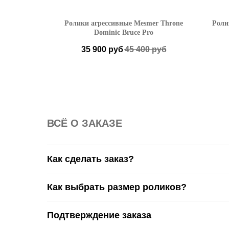
rd Omni V2
Ролики агрессивные Mesmer Throne
Роли
Only)
Dominic Bruce Pro
35 900
руб
45 400
руб
1-42
35-37
38-40
41-42
43-44
45-46
ВСË О ЗАКАЗЕ
Как сделать заказ?
Как выбрать размер роликов?
Подтверждение заказа