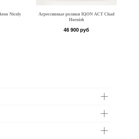
eon Nicoly
Агрессивные ролики IQON ACT Chad
Агр
Hornish
46 900
руб
 EU
38-39
40-41
42-43
 EU
44-45
46-47