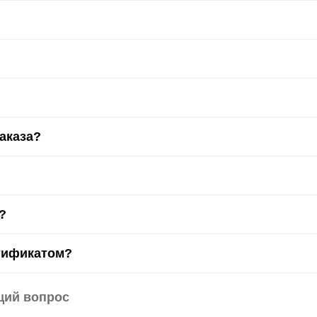
заказа?
?
тификатом?
щий вопрос