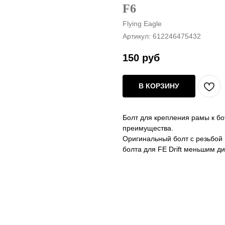
F6
Flying Eagle
Артикул:
612246475432
150
руб
В КОРЗИНУ
Болт для крепления рамы к бот
преимущества.
Оригинальный болт с резьбой 
болта для FE Drift меньшим д