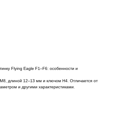
инку Flying Eagle F1–F6: особенности и
M8, длиной 12–13 мм и ключом H4. Отличается от
иаметром и другими характеристиками.