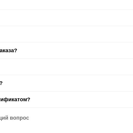
заказа?
?
тификатом?
щий вопрос