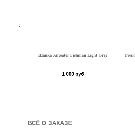
l Silverio
Шапка Anteater Fishman Light Grey
Роли
1 000
руб
 мм)
ВСË О ЗАКАЗЕ