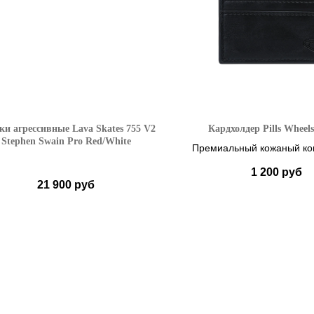
ки агрессивные Lava Skates 755 V2
Кардхолдер Pills Wheels 
Stephen Swain Pro Red/White
Премиальный кожаный ко
ваших карт
1 200
руб
21 900
руб
36-38
39-40
41-42
43-44
45-46