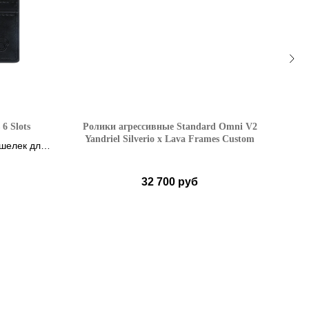
6 Slots
Ролики агрессивные Standard Omni V2
Под
Yandriel Silverio x Lava Frames Custom
шелек для
32 700
руб
37-38
39-40
41-42
43-44
45-46