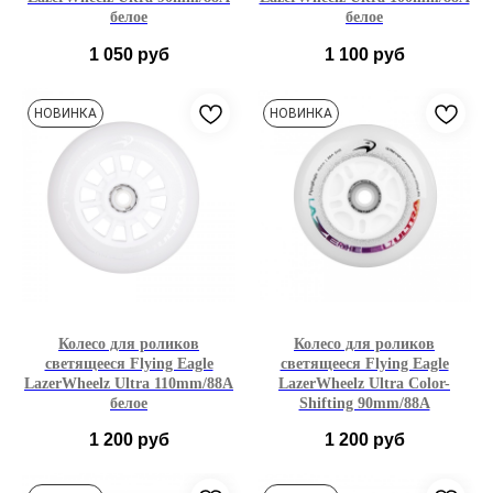
белое
белое
1 050
руб
1 100
руб
90mm
100mm
НОВИНКА
НОВИНКА
1шт
3 шт
6 шт
1шт
3 шт
6 шт
Колесо для роликов
Колесо для роликов
светящееся Flying Eagle
светящееся Flying Eagle
LazerWheelz Ultra 110mm/88A
LazerWheelz Ultra Color-
белое
Shifting 90mm/88A
1 200
руб
1 200
руб
110mm
90mm