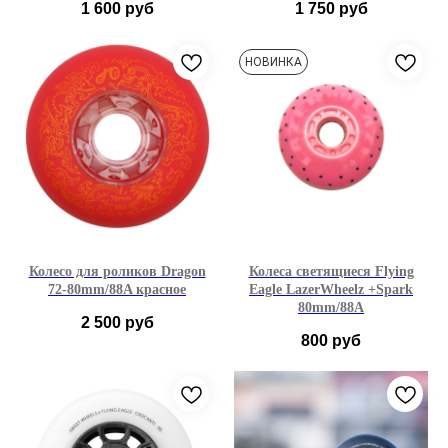
1 600
руб
1 750
руб
125mm
125mm
НОВИНКА
1 шт
3 шт
6 шт
1шт
3 шт
6 шт
Колесо для роликов Dragon
Колеса светящиеся Flying
72-80mm/88A красное
Eagle LazerWheelz +Spark
80mm/88A
2 500
руб
800
руб
72 мм
76 мм
80 мм
Розовый
80 мм