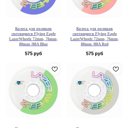
Колеса для роликов
Колеса для роликов
светящиеся Flying Eagle
светящиеся Flying Eagle
LazerWheelz 72mm, 76mm,
LazerWheelz 72mm, 76mm,
80mm /88A Blue
80mm /88A Red
575
руб
575
руб
72мм
76мм
80мм
72мм
76мм
80мм
Синий
Красный
1
4
1
4