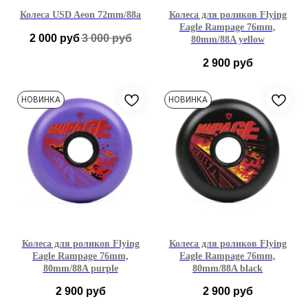
Колеса USD Aeon 72mm/88a
Колеса для роликов Flying
Eagle Rampage 76mm,
2 000
руб
3 000
руб
80mm/88A yellow
2 900
руб
76мм
80мм
НОВИНКА
НОВИНКА
Колеса для роликов Flying
Колеса для роликов Flying
Eagle Rampage 76mm,
Eagle Rampage 76mm,
80mm/88A purple
80mm/88A black
2 900
руб
2 900
руб