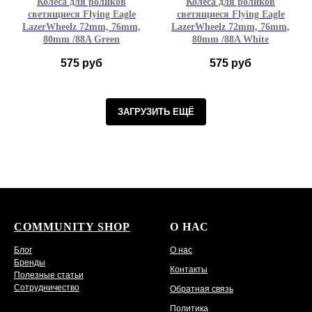
Колеса для роликов
Колеса для роликов
светящиеся Flying Eagle
светящиеся Flying Eagle
LazerWheelz 72mm, 76mm,
LazerWheelz 72mm, 76mm,
80mm /88A Green
80mm /88A White
575
руб
575
руб
72мм
76мм
80мм
72мм
76мм
80мм
ЗАГРУЗИТЬ ЕЩЁ
Зеленый
Белый
1
4
1
4
COMMUNITY SHOP
О НАС
Блог
О нас
Бренды
Контакты
Полезные статьи
Сотрудничество
Обратная связь
Политика