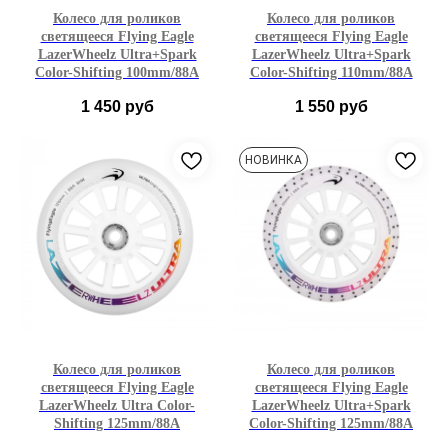
Колесо для роликов
Колесо для роликов
светящееся Flying Eagle
светящееся Flying Eagle
LazerWheelz Ultra+Spark
LazerWheelz Ultra+Spark
Color-Shifting 100mm/88A
Color-Shifting 110mm/88A
1 450
руб
1 550
руб
100mm
110mm
НОВИНКА
1шт
3 шт
6 шт
1шт
3 шт
6 шт
Колесо для роликов
Колесо для роликов
светящееся Flying Eagle
светящееся Flying Eagle
LazerWheelz Ultra Color-
LazerWheelz Ultra+Spark
Shifting 125mm/88A
Color-Shifting 125mm/88A