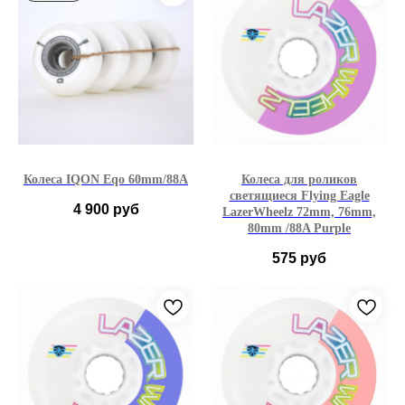
Колеса IQON Eqo 60mm/88A
Колеса для роликов
светящиеся Flying Eagle
4 900
руб
LazerWheelz 72mm, 76mm,
80mm /88A Purple
575
руб
72мм
76мм
80мм
Фиолетовый
1
4