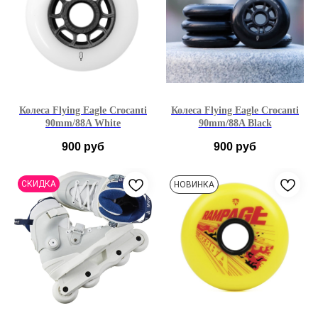
1 шт
4 шт
8 шт
Колеса Flying Eagle Crocanti
Колеса Flying Eagle Crocanti
90mm/88A White
90mm/88A Black
900
руб
900
руб
90mm
90mm
СКИДКА
НОВИНКА
1 шт
3 шт
6 шт
1 шт
3 шт
6 шт