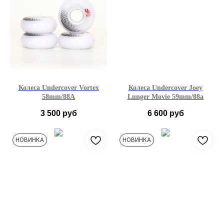
Колеса Undercover Vortex
Колеса Undercover Joey
58mm/88A
Lunger Movie 59mm/88a
3 500
руб
6 600
руб
НОВИНКА
НОВИНКА