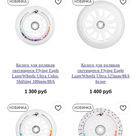
НОВИНКА
НОВИНКА
1шт
3 шт
6 шт
1 шт
3 шт
6 шт
Колесо для роликов
Колесо для роликов
светящееся Flying Eagle
светящееся Flying Eagle
LazerWheelz Ultra Color-
LazerWheelz Ultra 125mm/88A
Shifting 100mm/88A
белое
1 300
руб
1 400
руб
100mm
125mm
НОВИНКА
НОВИНКА
1 шт
3 шт
6 шт
1шт
3 шт
6 шт