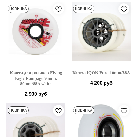
76мм
80мм
76мм
80мм
НОВИНКА
НОВИНКА
Колеса для роликов Flying
Колеса IQON Eqo 110mm/88A
Eagle Rampage 76mm,
4 200
руб
80mm/88A white
2 900
руб
76мм
80мм
НОВИНКА
НОВИНКА