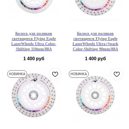
Колесо для роликов
Колесо для роликов
светящееся Flying Eagle
светящееся Flying Eagle
LazerWheelz Ultra Color-
LazerWheelz Ultra+Spark
Shifting 110mm/88A
Color-Shifting 90mm/88A
1 400
руб
1 400
руб
110mm
90mm
НОВИНКА
НОВИНКА
1 шт
3 шт
6 шт
1шт
3 шт
6 шт