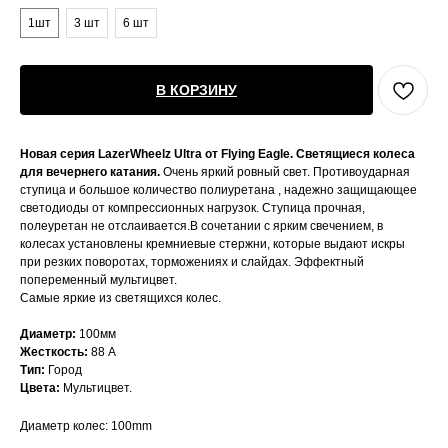
1шт
3 шт
6 шт
В КОРЗИНУ
Новая серия LazerWheelz Ultra от Flying Eagle. Светящиеся колеса
для вечернего катания.
Очень яркий ровный свет. Противоударная
ступица и большое количество полиуретана , надежно защищающее
светодиоды от компрессионных нагрузок. Ступица прочная,
полеуретан не отслаивается.В сочетании с ярким свечением, в
колесах установлены кремниевые стержни, которые выдают искры
при резких поворотах, торможениях и слайдах. Эффектный
попеременный мультицвет.
Самые яркие из светящихся колес.
Диаметр:
100мм
Жесткость:
88 А
Тип:
Город
Цвета:
Мультицвет.
Диаметр колес: 100mm