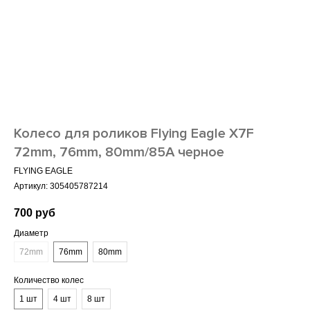
Колесо для роликов Flying Eagle X7F
72mm, 76mm, 80mm/85A черное
FLYING EAGLE
Артикул:
305405787214
700
руб
Диаметр
72mm
76mm
80mm
Количество колес
1 шт
4 шт
8 шт