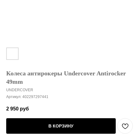
Колеса антирокеры Undercover Antirocker
49mm
UNDERCOVER
Артикул:
402297297441
2 950
руб
В КОРЗИНУ