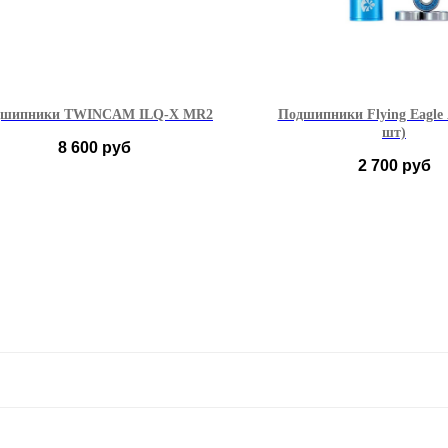
дшипники TWINCAM ILQ-X MR2
Подшипники Flying Eagle 
шт)
8 600
руб
2 700
руб