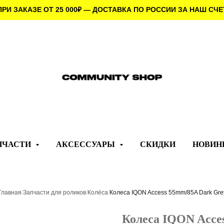
ПРИ ЗАКАЗЕ ОТ 25 000
₽
— ДОСТАВКА ПО РОССИИ ЗА НАШ СЧЕ
ПЧАСТИ
АКСЕССУАРЫ
СКИДКИ
НОВИН
Главная
/
Запчасти для роликов
/
Колёса
/
Колеса IQON Access 55mm/85A Dark Gre
Колеса IQON Acce