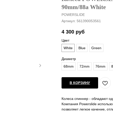
90mm/88a White
POWERSLIDE
Артикул:
561390053561
4 300
руб
Цвет
White
Blue
Green
Диаметр
68mm
72mm
76mm
В КОРЗИНУ
Колеса спиннер - обладают од
Компания Powerslide использ
позволяет легкое качение, от