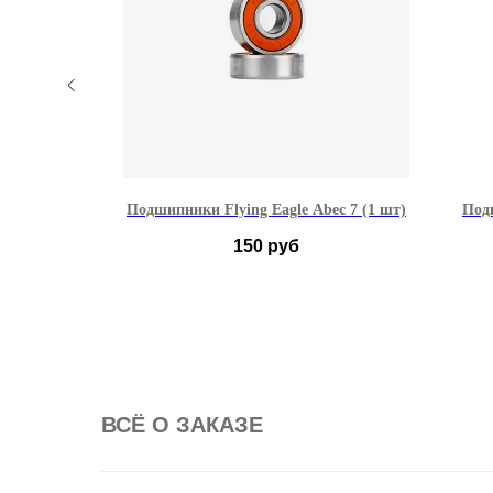
1/12/16 шт)
Подшипники Flying Eagle Abec 7 (1 шт)
Под
150
руб
 шт
ВСË О ЗАКАЗЕ