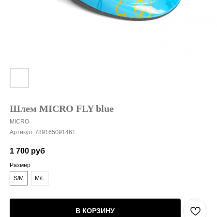
Шлем MICRO FLY blue
MICRO
Артикул:
789165091461
1 700
руб
Размер
S/M
M/L
В КОРЗИНУ