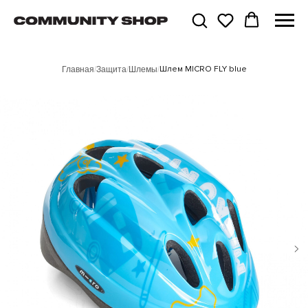
Шлем MICRO FLY blue
Главная
/
Защита
/
Шлемы
/