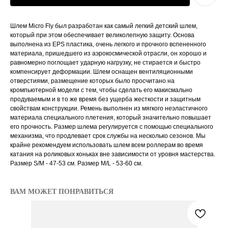
Шлем Micro Fly был разработан как самый легкий детский шлем,
который при этом обеспечивает великолепную защиту. Основа
выполнена из EPS пластика, очень легкого и прочного вспененного
материала, пришедшего из аэрокосмической отрасли, он хорошо и
равномерно поглощает ударную нагрузку, не стирается и быстро
компенсирует деформации. Шлем оснащен вентиляционными
отверстиями, размещение которых было просчитано на
кромпьютерной модели с тем, чтобы сделать его макисмально
продуваемым и в то же время без ущерба жесткости и защитным
свойствам конструкции. Ремень выполнен из мягкого неэластичного
материала специального плетения, который значительно повышает
его прочность. Размер шлема регулируется с помощью специального
механизма, что продлевает срок службы на несколько сезонов. Мы
крайне рекомендуем использовать шлем всем роллерам во время
катания на роликовых коньках вне зависимости от уровня мастерства.
Размер S/M - 47-53 см. Размер M/L - 53-60 см.
ВАМ МОЖЕТ ПОНРАВИТЬСЯ