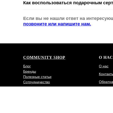
Как воспользоваться подарочным сер
Если вы не нашли ответ на интересую
позвоните или напишите нам.
COMMUNITY SHOP
О НАС
Блог
О нас
Бренды
Контакт
Полезные статьи
Обратна
Сотрудничество
Политик
© 2026 Community Shop