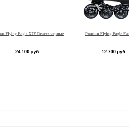
ки Flying Eagle X7F Reaver черные
Ролики Flying Eagle Fas
24 100
руб
12 700
руб
36
37
38
39
40
35-36
37-38
3
41
42
43
44
45
41-42
43-44
4
46
Черные