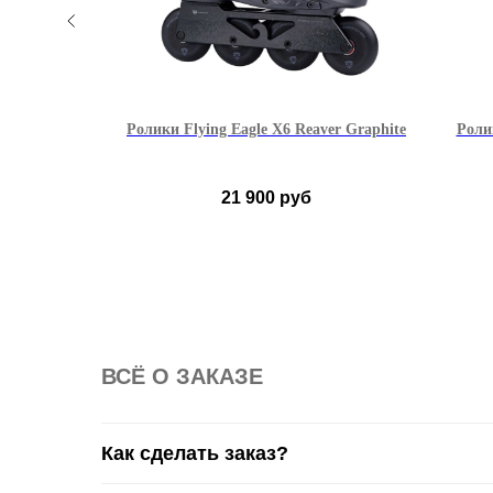
ICRO MT-
Ролики Flying Eagle X6 Reaver Graphite
Роли
21 900
руб
36
37
38
39
40
40
41
42
43
44
45
45
46
ВСË О ЗАКАЗЕ
Как сделать заказ?