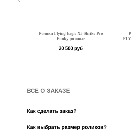
YING EAGLE
Ролики Flying Eagle X5 Shrike Pro
Р
НЫЙ
Funky розовые
FLY
20 500
руб
46
36
37
38
39
40
41
42
ВСË О ЗАКАЗЕ
Как сделать заказ?
Как выбрать размер роликов?