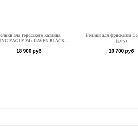
олики для городского катания
Ролики для фрискейта C
ING EAGLE F4+ RAVEN BLACK-
(grey)
FIRE
18 900
руб
10 700
руб
36
37
38
39
40
37-38
39-40
41
42
43
44
45
46