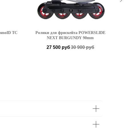
osmoID TC
Ролики для фрискейта POWERSLIDE
NEXT BURGUNDY 90mm
27 500
руб
30 900
руб
41-42
38-39 EU (242-248 см)