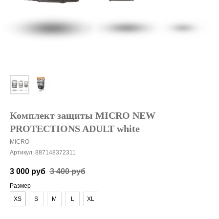
Комплект защиты MICRO NEW
PROTECTIONS ADULT white
MICRO
Артикул:
887148372311
3 000
руб
3 400
руб
Размер
XS
S
M
L
XL