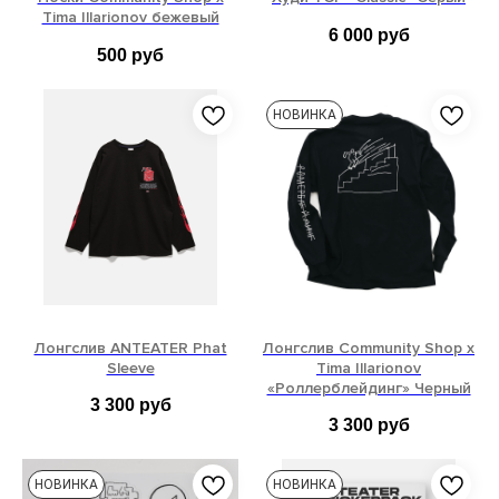
Tima Illarionov бежевый
6 000
руб
500
руб
37-42
42-46
S
M
L
XL
НОВИНКА
Лонгслив ANTEATER Phat
Лонгслив Community Shop x
Sleeve
Tima Illarionov
«Роллерблейдинг» Черный
3 300
руб
3 300
руб
XS
S
M
L
S
M
L
XL
НОВИНКА
НОВИНКА