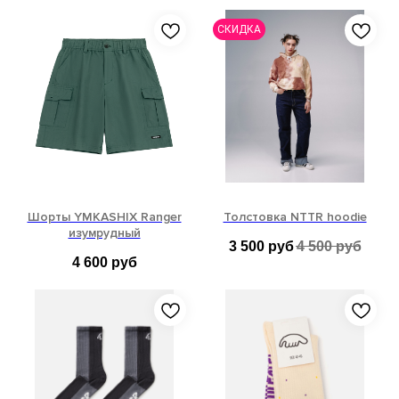
S
M
L
XL
XS
S
M
L
СКИДКА
XL
Шорты YMKASHIX Ranger
Толстовка NTTR hoodie
изумрудный
3 500
руб
4 500
руб
4 600
руб
M
M