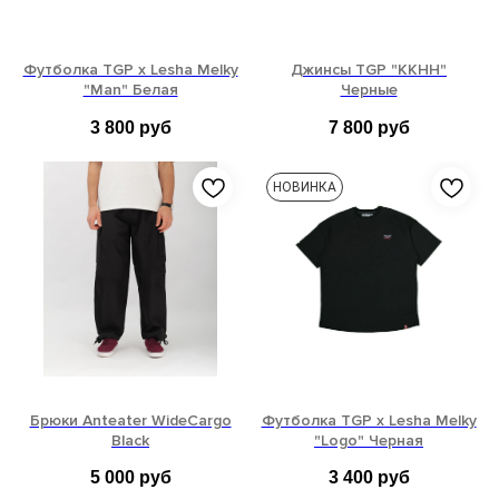
Футболка TGP x Lesha Melky
Джинсы TGP "KKHH"
"Man" Белая
Черные
3 800
руб
7 800
руб
XS
S
L
XL
S
M
L
НОВИНКА
Брюки Anteater WideCargo
Футболка TGP x Lesha Melky
Black
"Logo" Черная
5 000
руб
3 400
руб