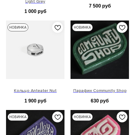
Light Grey
7 500
руб
1 000
руб
40EU
41EU
42EU
НОВИНКА
НОВИНКА
43EU
44EU
45EU
46EU
Кольцо Anteater Nut
Парафин Community Shop
1 900
руб
630
руб
НОВИНКА
НОВИНКА