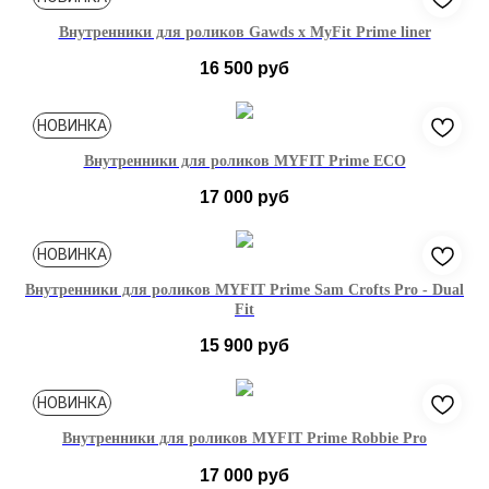
Внутренники для роликов Gawds x MyFit Prime liner
16 500
руб
37-38
39-40
41-42
43-44
45-46
НОВИНКА
Внутренники для роликов MYFIT Prime ECO
17 000
руб
38-39
40-41
42-43
44-45
46-47
НОВИНКА
Внутренники для роликов MYFIT Prime Sam Crofts Pro - Dual
Fit
15 900
руб
39-40
41-42
43-44
45-46
НОВИНКА
Внутренники для роликов MYFIT Prime Robbie Pro
17 000
руб