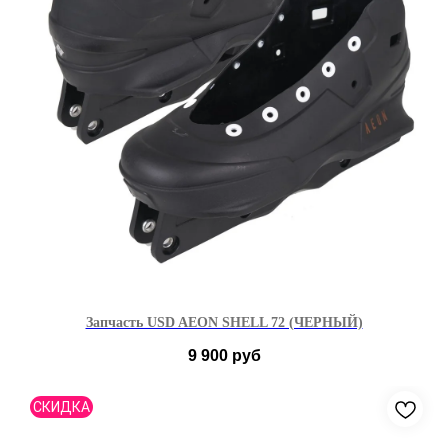
Запчасть USD AEON SHELL 72 (ЧЕРНЫЙ)
9 900
руб
39-40
41-42
43-44
45-46
СКИДКА