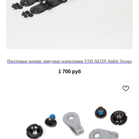
Пяточные ремни липучки+крепления USD AEON Ankle Straps
1 700
руб
39-40
41-44
45-46