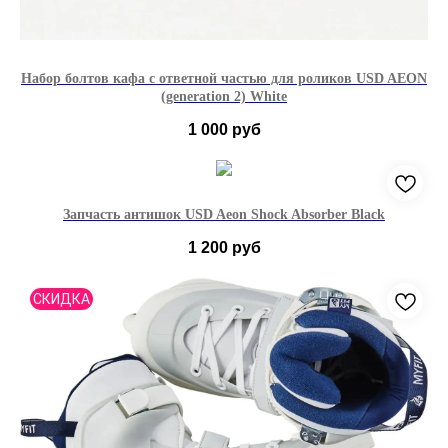
Набор болтов кафа с ответной частью для роликов USD AEON
(generation 2) White
1 000
руб
Запчасть антишок USD Aeon Shock Absorber Black
1 200
руб
37-42
43-46
СКИДКА