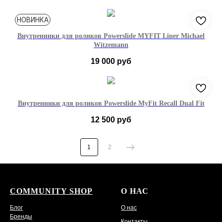
37-38
39-40
41-42
43-44
45-46
НОВИНКА
Внутренники для роликов Powerslide MYFIT Liner Michael
Witzemann
19 000
руб
37-38
39-40
41-42
43-44
45-46
Внутренники для роликов Powerslide MyFit Recall Dual Fit
12 500
руб
37-38
39-40
41-42
43-44
45-46
1
2
COMMUNITY SHOP
О НАС
Блог
О нас
Бренды
Контакты