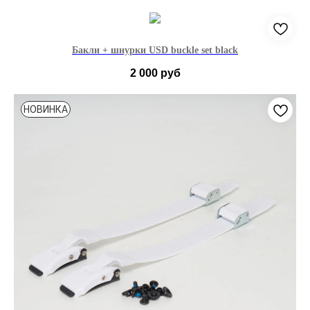
36-39
40-43
44-49
Бакли + шнурки USD buckle set black
2 000
руб
ЧЕРНЫЙ
НОВИНКА