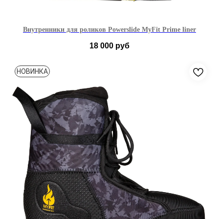
Внутренники для роликов Powerslide MyFit Prime liner
18 000
руб
37-38
39-40
41-42
43-44
45-46
47-48
НОВИНКА