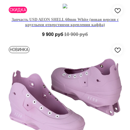
39-40
41-42
43-44
45-46
СКИДКА
Запчасть USD AEON SHELL 60mm White (новая версия с
круглыми отверстиями крепления каффа)
9 900
руб
10 900
руб
36-38
39-40
41-42
43-44
44-46
НОВИНКА