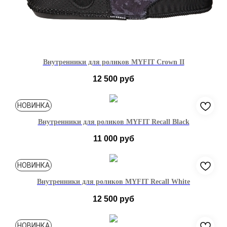
Внутренники для роликов MYFIT Crown II
12 500
руб
40-41
42-43
44-45
46-47
НОВИНКА
Внутренники для роликов MYFIT Recall Black
11 000
руб
38-39
40-41
42-43
44-45
НОВИНКА
Внутренники для роликов MYFIT Recall White
12 500
руб
37-38
39-40
41-42
43-44
45-46
НОВИНКА