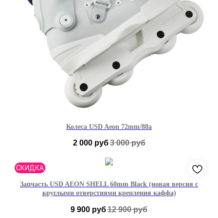
Колеса USD Aeon 72mm/88a
2 000
руб
3 000
руб
СКИДКА
Запчасть USD AEON SHELL 60mm Black (новая версия с
круглыми отверстиями крепления каффа)
9 900
руб
12 900
руб