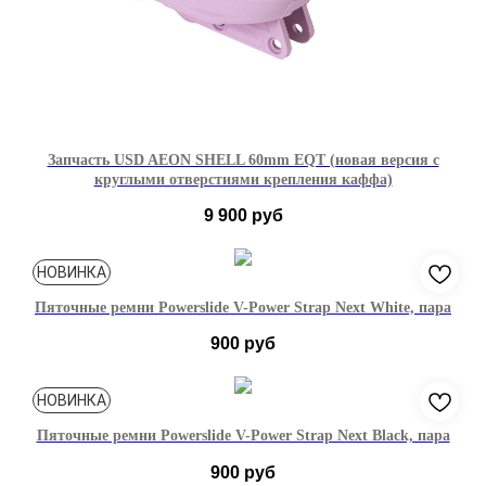
Запчасть USD AEON SHELL 60mm EQT (новая версия с
круглыми отверстиями крепления каффа)
9 900
руб
39-40
41-42
43-44
НОВИНКА
Пяточные ремни Powerslide V-Power Strap Next White, пара
900
руб
36-39
40-43
44-49
НОВИНКА
Пяточные ремни Powerslide V-Power Strap Next Black, пара
900
руб